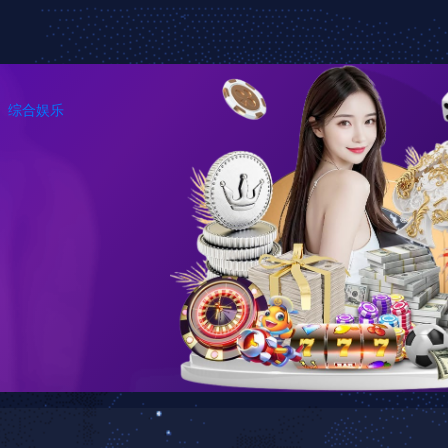
App
关于我们
体育看点
用户协议常见问答
味着什么？
平台，即表示您自愿接受本用户协议的全部条款并受其约束。
么？
容？