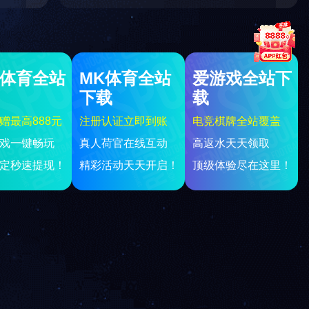
用户满意度大奖
九游官方站入口-JiuYou9(中国) 用户活跃度与续访
率连续三年领先，综合评分稳定保持高位。