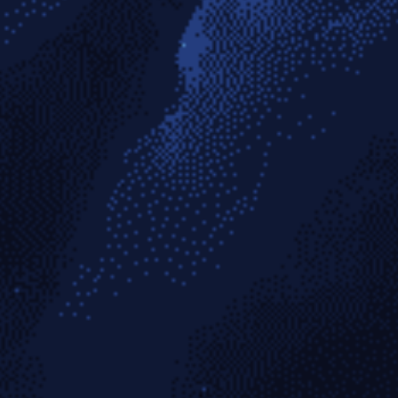
起良好的心理状态，无论是胜负都要保持冷静，相信队友，通过
成为推动整个团队向前发展的动力，为赢得最终胜利注入源源不
场充满挑战性的比赛。在杨瀚森被下放至发展联盟，以及罗威是
大的凝聚力与韧性。这样的局面不仅考验着每位球员，也考验着
实现最佳效果。
希望看到年轻人的成长，以及老将们展现出的领导力。同时，全
，相信能够继续提升整体实力，为后续赛季打下坚实基础。这不
方向与目标实现！