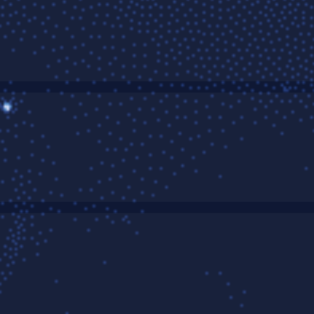
杨瀚森下放发展联盟罗威出战存
2026-05-26 22:52
63 次阅读
首页
/
体育看点
队将面对强劲的对手篮网，而球队面临着严峻的挑战。首先，年
引发了外界的广泛关注。他的下放意味着球队在当前阵容中的调
升自己的表现。此外，罗威（罗伯特·威廉姆斯）的出战情况则
整体实力和战术布置。综合来看，这场比赛不仅是对球员个人能