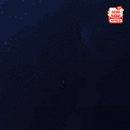
积极交流共同克服困
断的新鲜血液。
否能参赛的不确定情况
教练组如何制定策略来
队上下团结一致，不忘
仅关乎本场比赛，更关