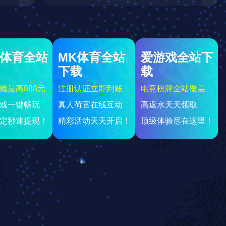
队的重要潜力股，在之
接即将到来的强敌，此
态以及适应不同风格的
主队体系，并为球队贡
发展机遇。希望他能在
。目前关于他的出战状