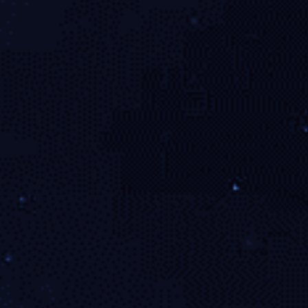
下一篇：
杰弗森谈联盟门面传承断档现象25