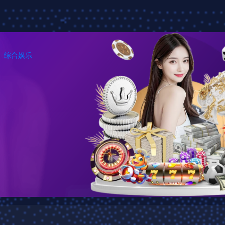
App
关于我们
体育看点
全球体育盛事
门体育项目。
容实时更新
。