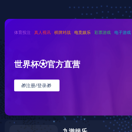
九游9官方入口
带您畅享
专业平台，数据精准，
高清直播
覆盖热
聚焦足球、篮球、电竞等赛事，
每日内
极速访问
下载APP